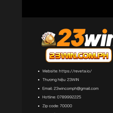
Website:
https://reveta.io/
Thương hiệu: 23WIN
Email:
23wincomph@gmail.com
Hotline: 0789992225
Zip code: 70000