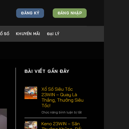
ĐĂNG KÝ
ĐĂNG NHẬP
Ổ SỐ
KHUYẾN MÃI
ĐẠI LÝ
BÀI VIẾT GẦN ĐÂY
Xổ Số Siêu Tốc
23WIN – Quay Là
Thắng, Thưởng Siêu
Tốc!
Chức năng bình luận bị tắt
ở
Xổ
Số
Keno 23WIN – Săn
Siêu
Thưởng Khủng, Đổi