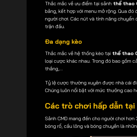
Thắc mắc về ưu điểm tại sảnh
thể thao 
bảng, kết hợp với menu mở rộng. Qua đó 
người chơi. Các nút và tính năng chuyển 
trận đấu.
Đa dạng kèo
Thắc mắc về hệ thống kèo tại
thể thao 
loại cược khác nhau. Trong đó bao gồm cả 
thắng,…
Tỷ lệ cược thường xuyên được nhà cái điề
Chúng luôn nổi bật với mức thưởng cao hơ
Các trò chơi hấp dẫn tại
Sảnh CMD mang đến cho người chơi hơn 30
bóng rổ, cầu lông và bóng chuyền là những