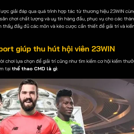
ược giải đáp qua quá trình hợp tác từ thương hiệu 23WIN cùn
ân chơi chất lượng và uy tín hàng đầu, phục vụ cho các thà
ìm thấy đầy đủ các môn và kèo cược cần thiết để giải trí và kiế
ort giúp thu hút hội viên 23WIN
 chơi lựa chọn để giải trí cũng như tìm kiếm cơ hội kiếm thưở
ểm tại
thể thao CMD là gì
: