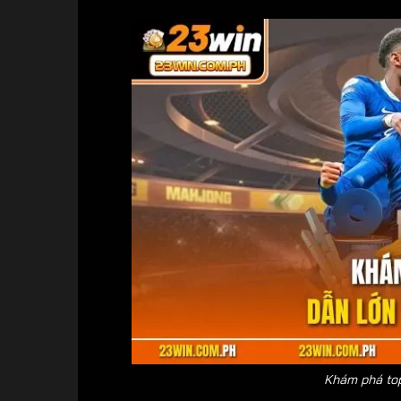
Khám phá top