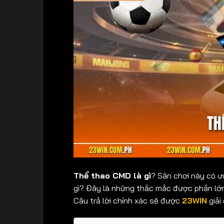
Thể thao CMD là gì
? Sân chơi này có ư
gì? Đây là những thắc mắc được phần lớ
Câu trả lời chính xác sẽ được
23WIN
giải