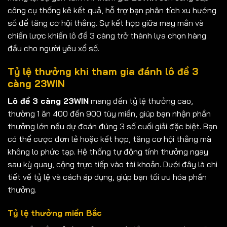
công cụ thống kê kết quả, hỗ trợ bạn phân tích xu hướng
số để tăng cơ hội thắng. Sự kết hợp giữa may mắn và
chiến lược khiến lô đề 3 càng trở thành lựa chọn hàng
đầu cho người yêu xổ số.
Tỷ lệ thưởng khi tham gia đánh lô đề 3
càng 23WIN
Lô đề 3 càng 23WIN
mang đến tỷ lệ thưởng cao,
thường 1 ăn 400 đến 900 tùy miền, giúp bạn nhận phần
thưởng lớn nếu dự đoán đúng 3 số cuối giải đặc biệt. Bạn
có thể cược đơn lẻ hoặc kết hợp, tăng cơ hội thắng mà
không lo phức tạp. Hệ thống tự động tính thưởng ngay
sau kỳ quay, cộng trực tiếp vào tài khoản. Dưới đây là chi
tiết về tỷ lệ và cách áp dụng, giúp bạn tối ưu hóa phần
thưởng.
Tỷ lệ thưởng miền Bắc