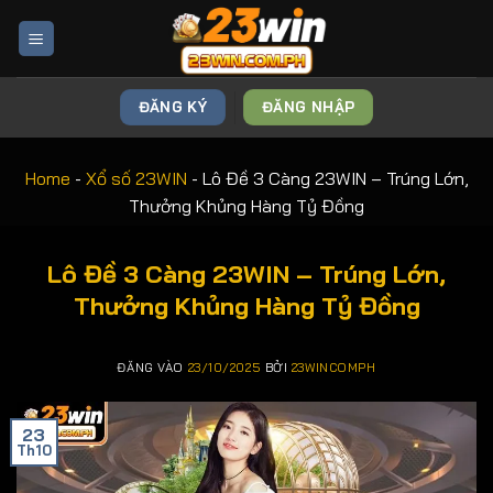
Bỏ
qua
nội
dung
ĐĂNG KÝ
ĐĂNG NHẬP
Home
-
Xổ số 23WIN
-
Lô Đề 3 Càng 23WIN – Trúng Lớn,
Thưởng Khủng Hàng Tỷ Đồng
Lô Đề 3 Càng 23WIN – Trúng Lớn,
Thưởng Khủng Hàng Tỷ Đồng
ĐĂNG VÀO
23/10/2025
BỞI
23WINCOMPH
23
Th10