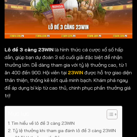
Lô đề 3 càng 23WIN
là hình thức cá cược xổ số hấp
dẫn, giúp bạn dự đoán 3 số cuối giải đặc biệt để nhận
thưởng lớn. Dễ dàng tham gia với tỷ lệ thưởng cao, từ 1
ăn 400 đến 900. Hội viên tại
23WIN
được hỗ trợ giao diện
thân thiện, thống kê kết quả minh bạch. Khám phá ngay
để áp dụng bí kíp từ cao thủ, chinh phục phần thưởng giá
trị!
Mục lục
Tìm hiểu về lô đề 3 càng 23WIN
Tỷ lệ thưởng khi tham gia đánh lô đề 3 càng 23WIN