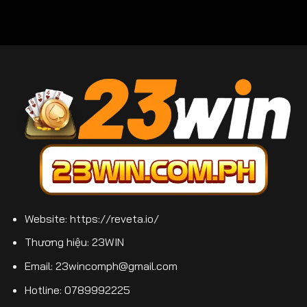
Tỷ
Gà
Kê
Đồng
–
Online
Sảnh
Đặc
Chọi
Sắc
Kê
Tại
Mạng
23WIN
Đỉnh
Cao
Nhất
Tại
Việt
Nam
Website:
https://reveta.io/
Thương hiệu: 23WIN
Email:
23wincomph@gmail.com
Hotline: 0789992225