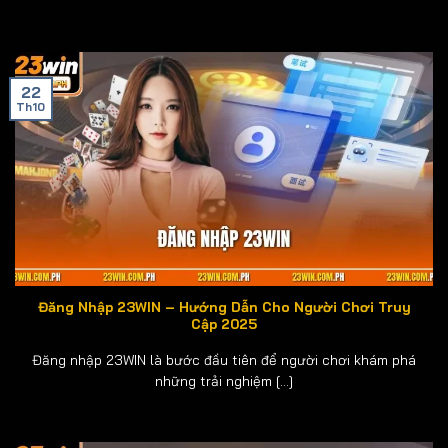
22
Th10
Đăng Nhập 23WIN – Hướng Dẫn Cho Người Chơi Truy
Cập 2025
Đăng nhập 23WIN là bước đầu tiên để người chơi khám phá
những trải nghiệm [...]