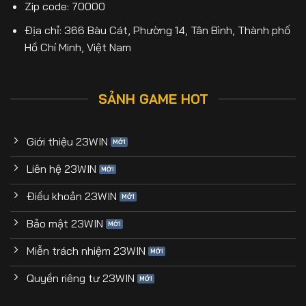
Zip code: 70000
Địa chỉ: 366 Bàu Cát, Phường 14, Tân Bình, Thành phố
Hồ Chí Minh, Việt Nam
SẢNH GAME HOT
Giới thiệu 23WIN
Liên hệ 23WIN
Điều khoản 23WIN
Bảo mật 23WIN
Miễn trách nhiệm 23WIN
Quyền riêng tư 23WIN