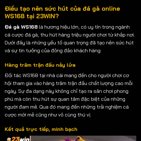
Điều tạo nên sức hút của đá gà online
WS168 tại 23WIN?
Đá gà WS168
là hương hiệu lớn, có uy tín trong ngành
cá cược đá gà, thu hút hàng triệu người chơi từ khắp nơi.
Dưới đây là những yếu tố quan trọng đã tạo nên sức hút
và sự tin tưởng của đông đảo khách hàng:
Hàng trăm trận đấu nảy lửa
Đối tác WS168 tại nhà cái mang đến cho người chơi cơ
hội tham gia vào hàng trăm trận đấu chất lượng cao mỗi
ngày. Sự đa dạng này không chỉ tạo ra sân chơi phong
phú mà còn thu hút sự quan tâm đặc biệt của những
người đam mê. Qua đó mang đến những trải nghiệm cá
cược mới mẻ cũng như vô cùng thú vị.
Kết quả trực tiếp, minh bạch