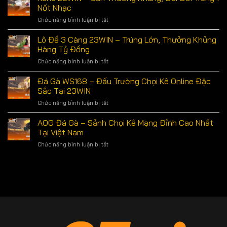
Siêu
Nốt Nhạc
Tốc
Chức năng bình luận bị tắt
ở
23WIN
Keno
–
23WIN
Lô Đề 3 Càng 23WIN – Trúng Lớn, Thưởng Khủng
Quay
–
Là
Hàng Tỷ Đồng
Săn
Thắng,
Chức năng bình luận bị tắt
ở
Thưởng
Thưởng
Lô
Khủng,
Siêu
Đề
Đá Gà WS168 – Đấu Trường Chọi Kê Online Đặc
Đổi
Tốc!
3
Đời
Sắc Tại 23WIN
Càng
Trong
Chức năng bình luận bị tắt
ở
23WIN
1
Đá
–
Nốt
Gà
AOG Đá Gà – Sảnh Chọi Kê Mạng Đỉnh Cao Nhất
Trúng
Nhạc
WS168
Lớn,
Tại Việt Nam
–
Thưởng
Chức năng bình luận bị tắt
ở
Đấu
Khủng
AOG
Trường
Hàng
Đá
Chọi
Tỷ
Gà
Kê
Đồng
–
Online
Sảnh
Đặc
Chọi
Sắc
Kê
Tại
Mạng
23WIN
Đỉnh