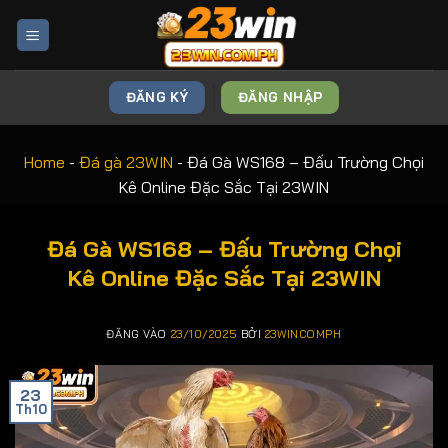
Bỏ
qua
nội
dung
ĐĂNG KÝ
ĐĂNG NHẬP
Home
-
Đá gà 23WIN
-
Đá Gà WS168 – Đấu Trường Chọi
Kê Online Đặc Sắc Tại 23WIN
Đá Gà WS168 – Đấu Trường Chọi
Kê Online Đặc Sắc Tại 23WIN
ĐĂNG VÀO
23/10/2025
BỞI
23WINCOMPH
23
Th10