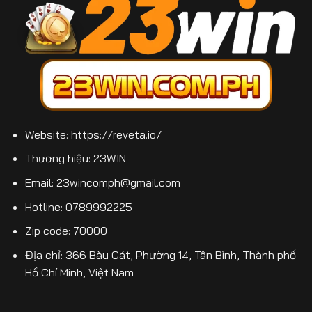
Cao
Nhất
Tại
Việt
Nam
Website:
https://reveta.io/
Thương hiệu: 23WIN
Email:
23wincomph@gmail.com
Hotline: 0789992225
Zip code: 70000
Địa chỉ: 366 Bàu Cát, Phường 14, Tân Bình, Thành phố
Hồ Chí Minh, Việt Nam