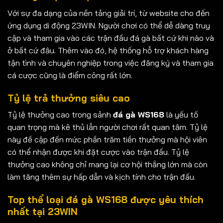
Với sự đa dạng của nền tảng giải trí, từ website cho đến
ứng dụng di động 23WIN. Người chơi có thể dễ dàng truy
cập và tham gia vào các trận đấu đá gà bất cứ khi nào và
ở bất cứ đâu. Thêm vào đó, hệ thống hỗ trợ khách hàng
tận tình và chuyên nghiệp trong việc đăng ký và tham gia
cá cược cũng là điểm công rất lớn.
Tỷ lệ trả thưởng siêu cao
Tỷ lệ thưởng cao trong sảnh
đá gà WS168
là yếu tố
quan trọng mà kê thủ lẫn người chơi rất quan tâm. Tỷ lệ
này đề cập đến mức phần trăm tiền thưởng mà hội viên
có thể nhận được khi đặt cược vào trận đấu. Tỷ lệ
thưởng cao không chỉ mang lại cơ hội thắng lớn mà còn
làm tăng thêm sự hấp dẫn và kịch tính cho trận đấu.
Top thể loại đá gà WS168 được yêu thích
nhất tại 23WIN