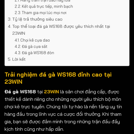
Kết quả trực tiếp, minh bạch
Tham gia mọi lúc mọi nơi
Tỷ lệ trả thưởng siêu cao
Top thể loại đá gà WS168 được yêu thích nhất tại
23WIN
Chọi kê cựa dao
Đá gà cựa sắt
Đá gà WS168 đòn
Lời kết
Trải nghiệm đá gà WS168 đỉnh cao tại
23WIN
Đá gà WS168
tại
23WIN
là sân chơi đẳng cấp, được
thiết kế dành riêng cho những người yêu thích bộ môn
chọi kê trực tuyến. Chúng tôi tự hào là nền tảng uy tín
hàng đầu trong lĩnh vực cá cược đổi thưởng. Khi tham
gia, bạn sẽ được đắm mình trong những trận đấu đầy
kịch tính cũng như hấp dẫn.