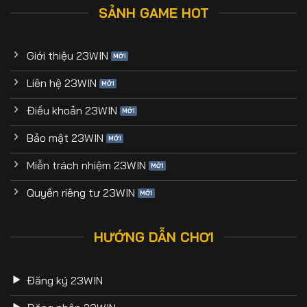
SẢNH GAME HOT
Giới thiệu 23WIN
Liên hệ 23WIN
Điều khoản 23WIN
Bảo mật 23WIN
Miễn trách nhiệm 23WIN
Quyền riêng tư 23WIN
HƯỚNG DẪN CHƠI
Đăng ký 23WIN