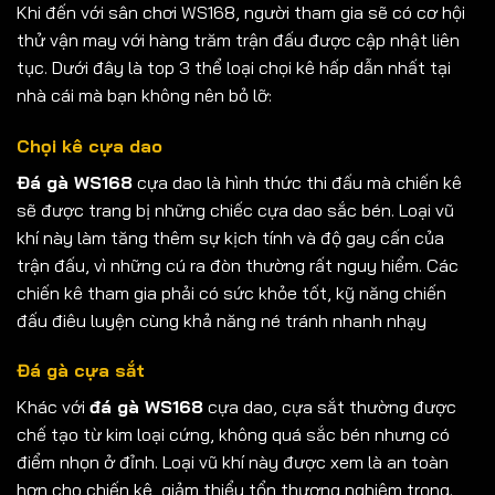
Khi đến với sân chơi WS168, người tham gia sẽ có cơ hội
thử vận may với hàng trăm trận đấu được cập nhật liên
tục. Dưới đây là top 3 thể loại chọi kê hấp dẫn nhất tại
nhà cái mà bạn không nên bỏ lỡ:
Chọi kê cựa dao
Đá gà WS168
cựa dao là hình thức thi đấu mà chiến kê
sẽ được trang bị những chiếc cựa dao sắc bén. Loại vũ
khí này làm tăng thêm sự kịch tính và độ gay cấn của
trận đấu, vì những cú ra đòn thường rất nguy hiểm. Các
chiến kê tham gia phải có sức khỏe tốt, kỹ năng chiến
đấu điêu luyện cùng khả năng né tránh nhanh nhạy
Đá gà cựa sắt
Khác với
đá gà WS168
cựa dao, cựa sắt thường được
chế tạo từ kim loại cứng, không quá sắc bén nhưng có
điểm nhọn ở đỉnh. Loại vũ khí này được xem là an toàn
hơn cho chiến kê, giảm thiểu tổn thương nghiêm trọng.