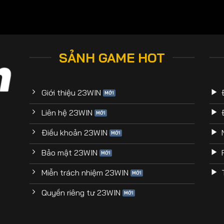
SẢNH GAME HOT
Giới thiệu 23WIN
Liên hệ 23WIN
Điều khoản 23WIN
Bảo mật 23WIN
Miễn trách nhiệm 23WIN
Quyền riêng tư 23WIN