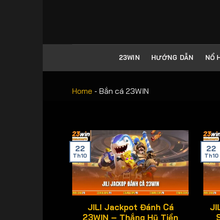
Bỏ
qua
nội
dung
23WIN
HƯỚNG DẪN
NỔ 
Home
-
Bắn cá 23WIN
22
22
Th10
Th10
JILI Jackpot Đánh Cá
JI
23WIN – Thắng Hũ Tiền
S