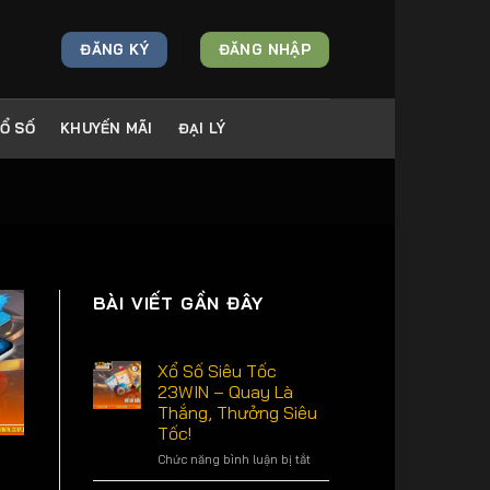
ĐĂNG KÝ
ĐĂNG NHẬP
Ổ SỐ
KHUYẾN MÃI
ĐẠI LÝ
BÀI VIẾT GẦN ĐÂY
Xổ Số Siêu Tốc
23WIN – Quay Là
Thắng, Thưởng Siêu
Tốc!
Chức năng bình luận bị tắt
ở
Xổ